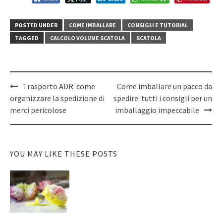
POSTED UNDER
COME IMBALLARE
CONSIGLI E TUTORIAL
TAGGED
CALCOLO VOLUME SCATOLA
SCATOLA
Post
Trasporto ADR: come
Come imballare un pacco da
navigation
organizzare la spedizione di
spedire: tutti i consigli per un
merci pericolose
imballaggio impeccabile
YOU MAY LIKE THESE POSTS