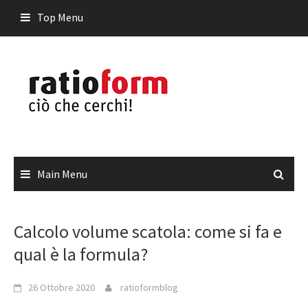
Skip
Top Menu
to
content
Main Menu
Calcolo volume scatola: come si fa e
qual è la formula?
26 Ottobre 2020
ratioformblog