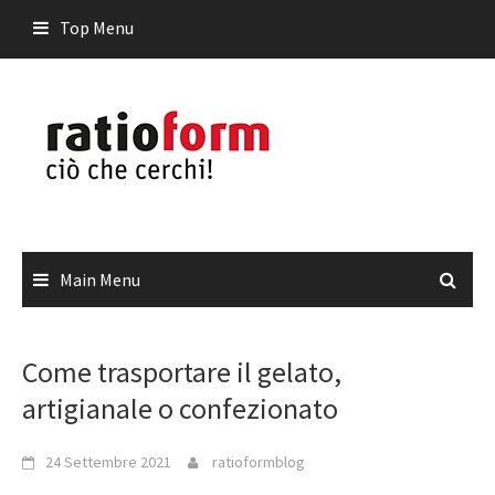
Skip
Top Menu
to
content
Main Menu
Come trasportare il gelato,
artigianale o confezionato
24 Settembre 2021
ratioformblog