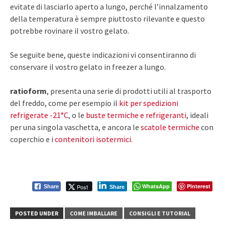
evitate di lasciarlo aperto a lungo, perché l’innalzamento
della temperatura è sempre piuttosto rilevante e questo
potrebbe rovinare il vostro gelato.
Se seguite bene, queste indicazioni vi consentiranno di
conservare il vostro gelato in freezer a lungo.
ratioform
, presenta una serie di prodotti utili al trasporto
del freddo, come per esempio il
kit per spedizioni
refrigerate -21°C
, o le
buste termiche e refrigeranti
, ideali
per una singola vaschetta, e ancora le
scatole termiche
con
coperchio e i
contenitori isotermici
.
WhatsApp
Pinterest
Post
Share
Share
POSTED UNDER
COME IMBALLARE
CONSIGLI E TUTORIAL