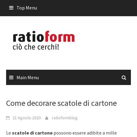
Skip
Top Menu
to
content
Main Menu
Come decorare scatole di cartone
21 Agosto 2020
ratioformblog
Le
scatole di cartone
possono essere adibite a mille