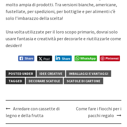
molto ampia di prodotti. Tra versioni bianche, americane,
fustellate, per spedizioni, per bottiglie e per alimenti c’è
solo l’imbarazzo della scelta!
Una volta utilizzate per il loro scopo primario, dovrai solo
usare fantasia e creatività per decorarle e riutilizzarle come
desideri!
WhatsApp
Pinterest
Post
Share
Share
POSTED UNDER
IDEE CREATIVE
IMBALLAGGI E VANTAGGI
TAGGED
DECORARE SCATOLE
SCATOLE DI CARTONE
Post
Arredare con cassette di
Come fare i fiocchi per i
navigation
legno e della frutta
pacchi regalo